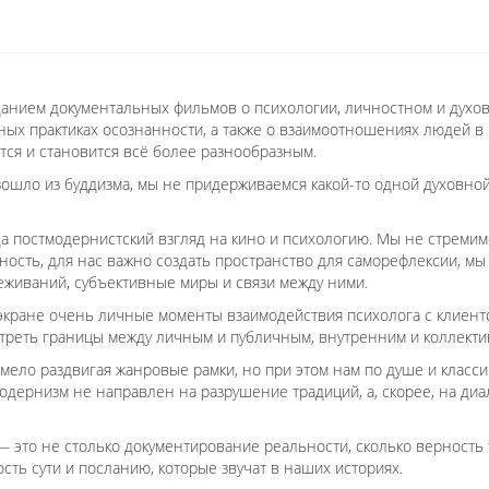
данием документальных фильмов о психологии, личностном и духо
ных практиках осознанности, а также о взаимоотношениях людей в 
тся и становится всё более разнообразным.
зошло из буддизма, мы не придерживаемся какой-то одной духовно
а постмодернистский взгляд на кино и психологию. Мы не стремим
ость, для нас важно создать пространство для саморефлексии, мы
еживаний, субъективные миры и связи между ними.
 экране очень личные моменты взаимодействия психолога с клиент
треть границы между личным и публичным, внутренним и коллект
мело раздвигая жанровые рамки, но при этом нам по душе и класси
одернизм не направлен на разрушение традиций, а, скорее, на диа
 это не столько документирование реальности, сколько верность 
сть сути и посланию, которые звучат в наших историях.