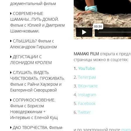
документальный фильм
СОВРЕМЕННЫЕ
ШАМАНЫ…ПУТЬ ДОМОЙ.
Фильм с Юлией и Дмитрием
Шаменковыми.
СЛЫШИШЬ? Фильм с
Александром Гиршоном
MAMAKI FILM
открыта к предл
ДЕГУСТАЦИИ С
страницы можно в соцсетях:
ЛЕОНИДОМ КРОЛЕМ
YouTube
СЛУШАТЬ. ВИДЕТЬ.
Телеграм
ЧУВСТВОВАТЬ. ПРОЖИВАТЬ.
Фильм с Райни Хаузером и
ВКонтакте
Екатериной Скворцовой
Instagram
СОПРИКОСНОВЕНИЕ.
Facebook
Фильм с Борисом
Новодержкиным +
Twitter
Интервью с Еленой Кущ
ДАО ТВОРЧЕСТВА. Фильм-
и по электронной почте
mama