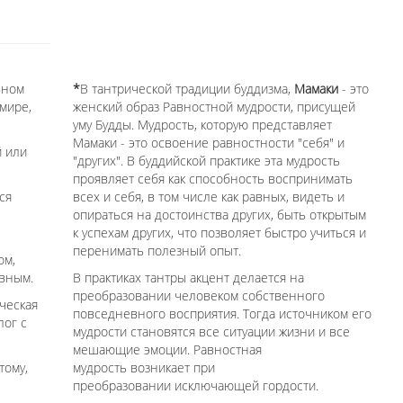
вном
*
В тантрической традиции буддизма,
Мамаки
- это
мире,
женский образ Равностной мудрости, присущей
уму Будды. Мудрость, которую представляет
Мамаки - это освоение равностности "себя" и
й или
"других". В буддийской практике эта мудрость
проявляет себя как способность воспринимать
ся
всех и себя, в том числе как равных, видеть и
опираться на достоинства других, быть открытым
к успехам других, что позволяет быстро учиться и
перенимать полезный опыт.
ом,
ивным.
В практиках тантры акцент делается на
преобразовании человеком собственного
ческая
повседневного восприятия. Тогда источником его
лог с
мудрости становятся все ситуации жизни и все
мешающие эмоции. Равностная
тому,
мудрость возникает при
преобразовании исключающей гордости.