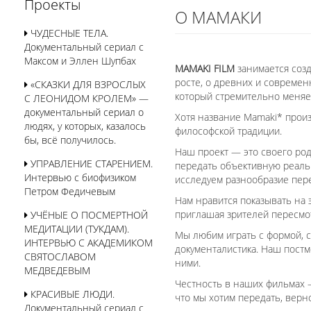
Проекты
О МАМАКИ
ЧУДЕСНЫЕ ТЕЛА.
Документальный сериал с
Максом и Эллен Шупбах
MAMAKI FILM
занимается соз
росте, о древних и современ
«СКАЗКИ ДЛЯ ВЗРОСЛЫХ
который стремительно меняе
С ЛЕОНИДОМ КРОЛЕМ» —
документальный сериал о
Хотя название Mamaki* прои
людях, у которых, казалось
философской традиции.
бы, всё получилось.
Наш проект — это своего род
УПРАВЛЕНИЕ СТАРЕНИЕМ.
передать объективную реальн
Интервью с биофизиком
исследуем разнообразие пер
Петром Федичевым
Нам нравится показывать на
приглашая зрителей пересмо
УЧЁНЫЕ О ПОСМЕРТНОЙ
МЕДИТАЦИИ (ТУКДАМ).
Мы любим играть с формой, с
ИНТЕРВЬЮ С АКАДЕМИКОМ
документалистика. Наш постм
СВЯТОСЛАВОМ
ними.
МЕДВЕДЕВЫМ
Честность в наших фильмах —
КРАСИВЫЕ ЛЮДИ.
что мы хотим передать, верно
Документальный сериал с