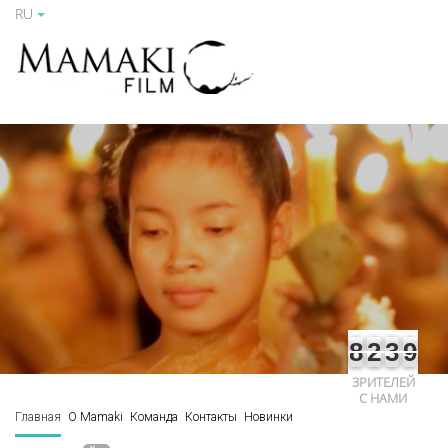
RU
8
2
3
9
ЗРИТЕЛЕЙ
С НАМИ
Главная
О Mamaki
Команда
Контакты
Новинки