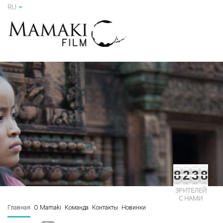
RU
8
2
3
8
ЗРИТЕЛЕЙ
С НАМИ
Главная
О Mamaki
Команда
Контакты
Новинки