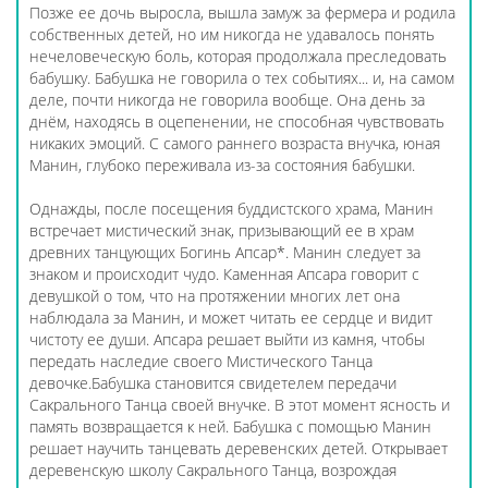
Позже ее дочь выросла, вышла замуж за фермера и родила
собственных детей, но им никогда не удавалось понять
нечеловеческую боль, которая продолжала преследовать
бабушку. Бабушка не говорила о тех событиях... и, на самом
деле, почти никогда не говорила вообще. Она день за
днём, находясь в оцепенении, не способная чувствовать
никаких эмоций. С самого раннего возраста внучка, юная
Манин, глубоко переживала из-за состояния бабушки.
Однажды, после посещения буддистского храма, Манин
встречает мистический знак, призывающий ее в храм
древних танцующих Богинь Апсар*. Манин следует за
знаком и происходит чудо. Каменная Апсара говорит с
девушкой о том, что на протяжении многих лет она
наблюдала за Манин, и может читать ее сердце и видит
чистоту ее души. Апсара решает выйти из камня, чтобы
передать наследие своего Мистического Танца
девочке.Бабушка становится свидетелем передачи
Сакрального Танца своей внучке. В этот момент ясность и
память возвращается к ней. Бабушка с помощью Манин
решает научить танцевать деревенских детей. Открывает
деревенскую школу Сакрального Танца, возрождая