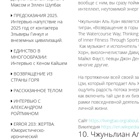
вообще с ним, вы сразу пойме
Максом и Эллен Шупбах
интеллект, неутомимой энерг
ПРЕДСКАЗАНИЯ 2025.
Чжульниан Аль Хуан является 
Интервью-напутствие на
тигра», «Возвращение в горы и
2025 год от контактера
The Watercourse Way; Thinking 
Эльвиры Гинкул и
of Inner Fitness Through Sport
внеземных цивилизаций.
Как музыкант и исполнитель
ЕДИНСТВО В
Хорн, виолончелистами Дави
МНОГООБРАЗИИ:
Майкл Фауст, певцы Джон Денв
Интервью с Кеном Кайшем
многие другие.
ВОЗВРАЩЕНИЕ ИЗ
На протяжении всей своей за
СТРАНЫ ГОРЯ
Цзи, который преподает Аль 
ощутить радость потока энер
РАССКАЗАННОЕ ТЕЛОМ
как включить тай цзи в их би
ИНТЕРВЬЮ С
рамки повседневной деятель
АЛЕКСАНДРОМ
личной жизни.
РОЙТМАНОМ
Сайт
https://livingtao.org/about
ERROR 203: ЖЕРТВА.
Википедия
https://en.wikipedi
Юмористическо-
10. Чжуньлиан А
иронический