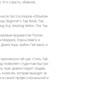
. Его страсть, обаяние,
м числе бестселлеров «Объятия
; Beginner's Taiji Book; Tao:
ng Out, Working Within: The Tao
джазовым музыкантом Полом
м Мюррей, Лорна МакГи и
Демпстера; трубач Гай мало, и
проникнута тай цзи. Стиль Тай
од позволяет студентам быстро
Аль Хуан демонстирует людям,
ь энергию, которая выходит за
ов в своей профессиональной и