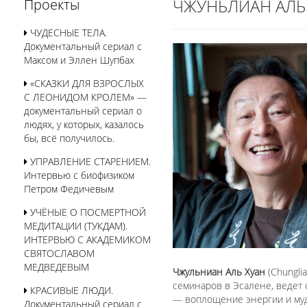
ЧЖУНЬЛИАН АЛЬ
Проекты
ЧУДЕСНЫЕ ТЕЛА.
Документальный сериал с
Максом и Эллен Шупбах
«СКАЗКИ ДЛЯ ВЗРОСЛЫХ
С ЛЕОНИДОМ КРОЛЕМ» —
документальный сериал о
людях, у которых, казалось
бы, всё получилось.
УПРАВЛЕНИЕ СТАРЕНИЕМ.
Интервью с биофизиком
Петром Федичевым
УЧЁНЫЕ О ПОСМЕРТНОЙ
МЕДИТАЦИИ (ТУКДАМ).
ИНТЕРВЬЮ С АКАДЕМИКОМ
СВЯТОСЛАВОМ
МЕДВЕДЕВЫМ
Чжульниан Аль Хуан
(Chungli
семинаров в Эсалене, ведет
КРАСИВЫЕ ЛЮДИ.
— воплощение энергии и муд
Документальный сериал с