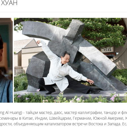
 ХУАН
ang Al Huang) - тайцзи мастер, даос, мастер каллиграфии, танцор и 
 семинары в Китае, Индии, Швейцарии, Германии, Южной Америке, 
рости, объединяющим катализатором встречи Востока и Запада. Е