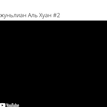
Чжуньлиан Аль Хуан #2