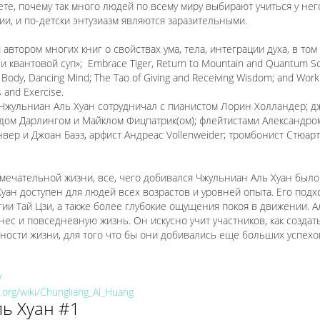
те, почему так много людей по всему миру выбирают учиться у него
ии, и по-детски энтузиазм являются заразительными.
автором многих книг о свойствах ума, тела, интеграции духа, в то
 квантовой суп»; Embrace Tiger, Return to Mountain and Quantum Soup
Body, Dancing Mind; The Tao of Giving and Receiving Wisdom; and Worki
s and Exercise.
 Чжульниан Аль Хуан сотрудничал с пианистом Лорин Холландер; 
дом Дарлингом и Майклом Фицпатрик(ом); флейтистами Александро
ер и Джоан Баэз, арфист Андреас Vollenweider; тромбонист Стюарт 
мечательной жизни, все, чего добивался Чжульниан Аль Хуан было 
Хуан доступен для людей всех возрастов и уровней опыта. Его подх
гии Тай Цзи, а также более глубокие ощущения покоя в движении. 
знес и повседневную жизнь. Он искусно учит участников, как создат
ности жизни, для того что бы они добивались еще больших успех
/
a.org/wiki/Chungliang_Al_Huang
ль Хуан #1