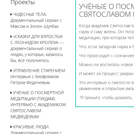
Проекты
УЧЁНЫЕ О ПОС
СВЯТОСЛАВОМ
ЧУДЕСНЫЕ ТЕЛА.
Документальный сериал с
Когда академик Святослав 
Максом и Эллен Шупбах
науку и саму жизнь. Он по
«СКАЗКИ ДЛЯ ВЗРОСЛЫХ
медитации, при котором те
С ЛЕОНИДОМ КРОЛЕМ» —
Что, если западная наука и
документальный сериал о
людях, у которых, казалось
Что происходит с сознание
бы, всё получилось.
Можно ли воспитать новое
УПРАВЛЕНИЕ СТАРЕНИЕМ.
И может ли процесс умиран
Интервью с биофизиком
Петром Федичевым
Это интервью о смелости 
уважением и открытым умом
УЧЁНЫЕ О ПОСМЕРТНОЙ
"Я пришёл, чтобы доказать,
МЕДИТАЦИИ (ТУКДАМ).
ИНТЕРВЬЮ С АКАДЕМИКОМ
СВЯТОСЛАВОМ
МЕДВЕДЕВЫМ
КРАСИВЫЕ ЛЮДИ.
Документальный сериал с