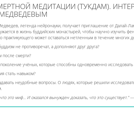
МЕРТНОЙ МЕДИТАЦИИ (ТУКДАМ). ИНТ
 МЕДВЕДЕВЫМ
Медведев, легенда нейронауки, получает приглашение от Далай-Лам
гружается в жизнь буддийских монастырей, чтобы научно изучить ф
ло практикующего может оставаться нетленным в течение многих д
 буддизм не противоречат, а дополняют друг друга?
м после смерти?
 поколение учёных, которые способны одновременно исследовать
ия стать навыком?
задавать неудобные вопросы. О людях, которые решили исследова
.
 что это миф… И оказался вынужден доказать, что это существует."
— 